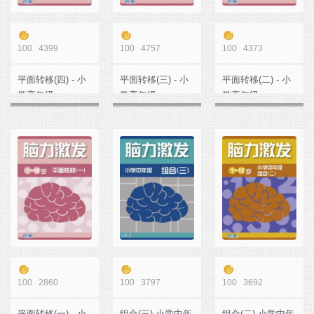
100
4399
100
4757
100
4373
平面转移(四) - 小
平面转移(三) - 小
平面转移(二) - 小
学高年级
学高年级
学高年级
100
2860
100
3797
100
3692
平面转移(一) - 小
组合(三)-小学中年
组合(二)-小学中年