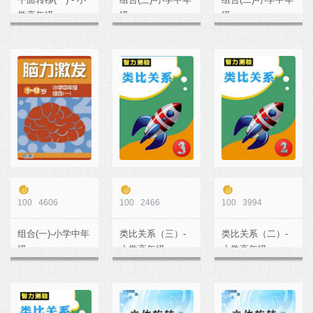
学高年级
级
级
100
4606
100
2466
100
3994
组合(一)-小学中年
类比关系（三）-
类比关系（二）-
级
小学高年级
小学高年级