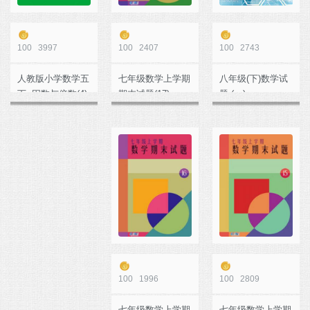
100
2407
100
2743
100
3997
七年级数学上学期
八年级(下)数学试
人教版小学数学五
期末试题(17)
题-(一)
下- 因数与倍数(4)
100
1996
100
2809
七年级数学上学期
七年级数学上学期