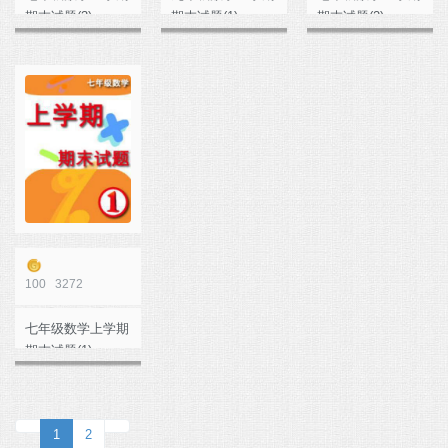
期末试题(3)
期末试题(1)
期末试题(2)
100
3272
七年级数学上学期
期末试题(1)
1
2