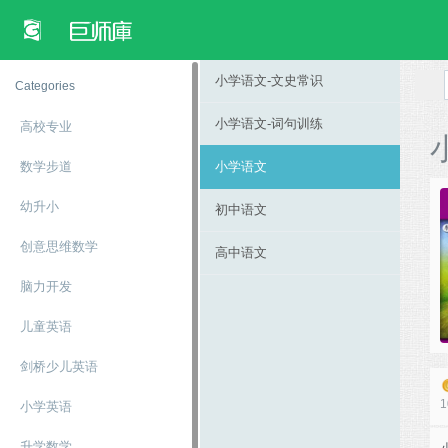
小学语文-文史常识
Categories
小学语文-词句训练
高校专​​业
数学步道
小学语文
幼升小
初中语文
创意思维数学
高中语文
脑力开发
儿童英语
剑桥少儿英语
1
小学英语
升学数学